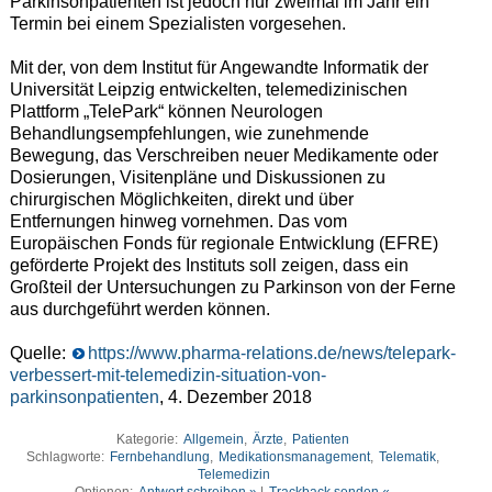
Parkinsonpatienten ist jedoch nur zweimal im Jahr ein
Termin bei einem Spezialisten vorgesehen.
Mit der, von dem Institut für Angewandte Informatik der
Universität Leipzig entwickelten, telemedizinischen
Plattform „TelePark“ können Neurologen
Behandlungsempfehlungen, wie zunehmende
Bewegung, das Verschreiben neuer Medikamente oder
Dosierungen, Visitenpläne und Diskussionen zu
chirurgischen Möglichkeiten, direkt und über
Entfernungen hinweg vornehmen. Das vom
Europäischen Fonds für regionale Entwicklung (EFRE)
geförderte Projekt des Instituts soll zeigen, dass ein
Großteil der Untersuchungen zu Parkinson von der Ferne
aus durchgeführt werden können.
Quelle:
https://www.pharma-relations.de/news/telepark-
verbessert-mit-telemedizin-situation-von-
parkinsonpatienten
, 4. Dezember 2018
Kategorie:
Allgemein
,
Ärzte
,
Patienten
Schlagworte:
Fernbehandlung
,
Medikationsmanagement
,
Telematik
,
Telemedizin