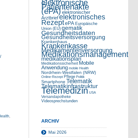
elektronische
Patientenakte
(ePA)
elektronischer
elektronisches
Arztbrief
Rezept
ePA
Europäische
gematik
Union (EU)
Gesundheitsdaten
Gesundheitsversorgung
Krankenhaus
Krankenkasse
Medikamentenversorgung
Medikationsmanagement
/
medikationsplan
Mobile
Medikationssicherheit
Anwendung
mobile Health
-
Nordrhein-Westfalen (NRW)
Pflege
Online-Rezept
Politik
Telematik
Smartphone
Telematikinfrastruktur
Telemedizin
USA
Versandapotheke
Videosprechstunden
Health
,
ARCHIV
Mai 2026