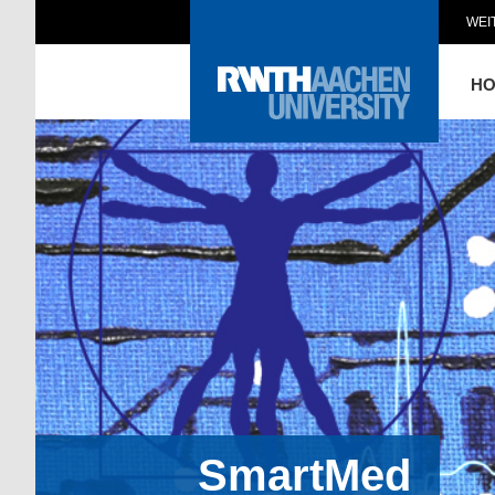
WEI
H
SmartMed