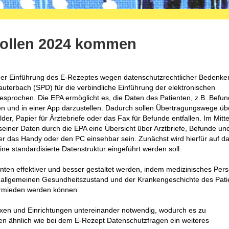
sollen 2024 kommen
er Einführung des E-Rezeptes wegen datenschutzrechtlicher Bedenke
uterbach (SPD) für die verbindliche Einführung der elektronischen
esprochen. Die EPA ermöglicht es, die Daten des Patienten, z.B. Befu
en und in einer App darzustellen. Dadurch sollen Übertragungswege üb
er, Papier für Ärztebriefe oder das Fax für Befunde entfallen. Im Mitt
 seiner Daten durch die EPA eine Übersicht über Arztbriefe, Befunde un
er das Handy oder den PC einsehbar sein. Zunächst wird hierfür auf d
ne standardisierte Datenstruktur eingeführt werden soll.
enten effektiver und besser gestaltet werden, indem medizinisches Per
m allgemeinen Gesundheitszustand und der Krankengeschichte des Pati
rmieden werden können.
Praxen und Einrichtungen untereinander notwendig, wodurch es zu
 ähnlich wie bei dem E-Rezept Datenschutzfragen ein weiteres