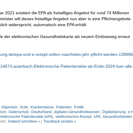
ar 2021 existiert die EPA als freiwilliges Angebot für rund 74 Millionen
nister will dieses freiwillige Angebot nun aber in eine Pflichtangebote
ich widerspricht, automatisch eine EPA erhält.
lfe der elektronischen Gesundheitskarte als neuem Einlöseweg erneut
tung.de/epa-und-e-rezept-sollen-naechstes-jahr-pflicht-werden-138886
141467/Lauterbach-Elektronische-Patientenakte-ab-Ende-2024-fuer-alle
:
Allgemein
,
Ärzte
,
Krankenkasse
,
Patienten
,
Politik
rium
,
Datenschutz
,
Deutschland
,
digitales Gesundheitswesen
,
Digitalisierung
,
e-
elektronische Patientenakte (ePA)
,
elektronisches Rezept
,
ePA
,
Gesundheitsdaten
nen:
Antwort schreiben »
|
Trackback senden «