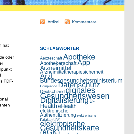
Artikel
Kommentare
n hat
SCHLAGWÖRTER
Apotheke
nde oder
Aerzteschaft
App
Apothekerschaft
er
Arzneimittel
elpunkt
Arzneimitteltherapiesicherheit
Arzt
d
Bundesgesundheitsministerium
as PDF-
Datenschutz
Compliance
digitales
Deutschland
Gesundheitswesen
Digitalisierung
sonal
e-
Health
enten
eHealth
elektronische
Authentifizierung
elektronische
Fallakte (eFA)
elektronische
Gesundheitskarte
(eGK)