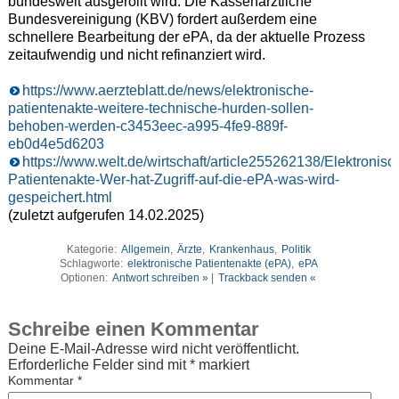
bundesweit ausgerollt wird. Die Kassenärztliche
Bundesvereinigung (KBV) fordert außerdem eine
schnellere Bearbeitung der ePA, da der aktuelle Prozess
zeitaufwendig und nicht refinanziert wird.
https://www.aerzteblatt.de/news/elektronische-
patientenakte-weitere-technische-hurden-sollen-
behoben-werden-c3453eec-a995-4fe9-889f-
eb0d4e5d6203
https://www.welt.de/wirtschaft/article255262138/Elektronisc
Patientenakte-Wer-hat-Zugriff-auf-die-ePA-was-wird-
gespeichert.html
(zuletzt aufgerufen 14.02.2025)
Kategorie:
Allgemein
,
Ärzte
,
Krankenhaus
,
Politik
Schlagworte:
elektronische Patientenakte (ePA)
,
ePA
Optionen:
Antwort schreiben »
|
Trackback senden «
Schreibe einen Kommentar
Deine E-Mail-Adresse wird nicht veröffentlicht.
Erforderliche Felder sind mit
*
markiert
Kommentar
*