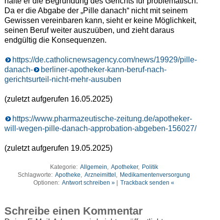
halte er die Begründung des Gerichts für problematisch.
Da er die Abgabe der „Pille danach“ nicht mit seinem
Gewissen vereinbaren kann, sieht er keine Möglichkeit,
seinen Beruf weiter auszuüben, und zieht daraus
endgültig die Konsequenzen.
https://de.catholicnewsagency.com/news/19929/pille-
danach-
berliner-apotheker-kann-beruf-nach-
gerichtsurteil-nicht-mehr-ausuben
(zuletzt aufgerufen 16.05.2025)
https://www.pharmazeutische-zeitung.de/apotheker-
will-wegen-pille-danach-approbation-abgeben-156027/
(zuletzt aufgerufen 19.05.2025)
Kategorie:
Allgemein
,
Apotheker
,
Politik
Schlagworte:
Apotheke
,
Arzneimittel
,
Medikamentenversorgung
Optionen:
Antwort schreiben »
|
Trackback senden «
Schreibe einen Kommentar