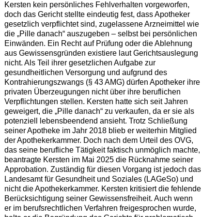
Kersten kein persönliches Fehlverhalten vorgeworfen,
doch das Gericht stellte eindeutig fest, dass Apotheker
gesetzlich verpflichtet sind, zugelassene Arzneimittel wie
die „Pille danach“ auszugeben – selbst bei persönlichen
Einwänden. Ein Recht auf Prüfung oder die Ablehnung
aus Gewissensgründen existiere laut Gerichtsauslegung
nicht. Als Teil ihrer gesetzlichen Aufgabe zur
gesundheitlichen Versorgung und aufgrund des
Kontrahierungszwangs (§ 43 AMG) dürfen Apotheker ihre
privaten Überzeugungen nicht über ihre beruflichen
Verpflichtungen stellen. Kersten hatte sich seit Jahren
geweigert, die „Pille danach“ zu verkaufen, da er sie als
potenziell lebensbeendend ansieht. Trotz Schließung
seiner Apotheke im Jahr 2018 blieb er weiterhin Mitglied
der Apothekerkammer. Doch nach dem Urteil des OVG,
das seine berufliche Tätigkeit faktisch unmöglich machte,
beantragte Kersten im Mai 2025 die Rücknahme seiner
Approbation. Zuständig für diesen Vorgang ist jedoch das
Landesamt für Gesundheit und Soziales (LAGeSo) und
nicht die Apothekerkammer. Kersten kritisiert die fehlende
Berücksichtigung seiner Gewissensfreiheit. Auch wenn
er im berufsrechtlichen Verfahren freigesprochen wurde,