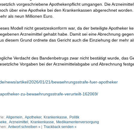
setzlich vorgeschriebene Apothekenpflicht umgangen. Die Arzneimittel
nnoch über eine Apotheke bei den Krankenkassen abgerechnet worden
hr als neun Millionen Euro.
ieses Modell nicht gesetzeskonform war, da der beteiligte Apotheker ke
gegebenen Arzneimittel gehabt habe. Damit sei eine Abrechnung gege
s diesem Grund ordnete das Gericht auch die Einziehung der mehr a
üngliche Verdacht des Bandenbetrugs zwar nicht bestätigt wurde, das Ge
setzliche Vorgaben bei der Arzneimittelabgabe und Abrechnung festges
.de/news/artikel/2026/01/21/bewaehrungsstrafe-fuer-apotheker
/apotheker-zu-bewaehrungsstrafe-verurteilt-162069/
rie:
Allgemein
,
Apotheker
,
Krankenkasse
,
Politik
heke
,
Arzneimittel
,
Krankenkasse
,
Medikamentenversorgung
nen:
Antwort schreiben »
|
Trackback senden «