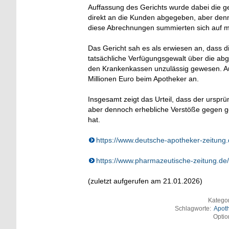
Auffassung des Gerichts wurde dabei die ge
direkt an die Kunden abgegeben, aber de
diese Abrechnungen summierten sich auf me
Das Gericht sah es als erwiesen an, dass d
tatsächliche Verfügungsgewalt über die ab
den Krankenkassen unzulässig gewesen. Au
Millionen Euro beim Apotheker an.
Insgesamt zeigt das Urteil, dass der urspr
aber dennoch erhebliche Verstöße gegen ge
hat.
https://www.deutsche-apotheker-zeitung
https://www.pharmazeutische-zeitung.de
(zuletzt aufgerufen am 21.01.2026)
Katego
Schlagworte:
Apot
Optio