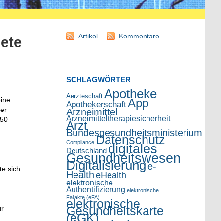
Artikel
Kommentare
nete
SCHLAGWÖRTER
Apotheke
Aerzteschaft
eine
App
Apothekerschaft
ger
Arzneimittel
Arzneimitteltherapiesicherheit
150
Arzt
Bundesgesundheitsministerium
Datenschutz
Compliance
digitales
Deutschland
Gesundheitswesen
Digitalisierung
e-
e sich
Health
eHealth
elektronische
Authentifizierung
elektronische
Fallakte (eFA)
elektronische
Gesundheitskarte
ür
(eGK)