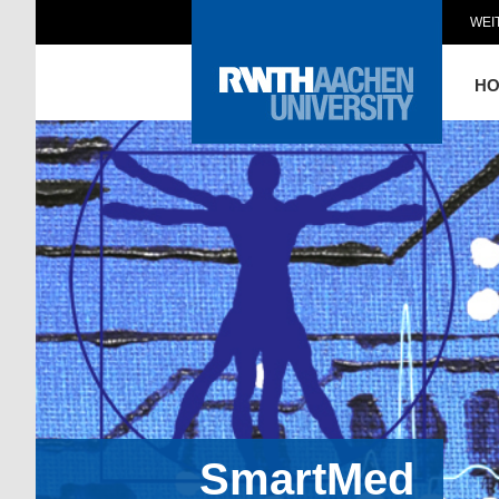
WEI
H
SmartMed