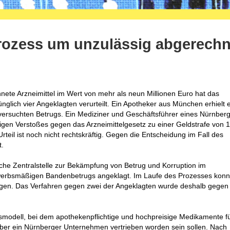
prozess um unzulässig abgerech
ete Arzneimittel im Wert von mehr als neun Millionen Euro hat das
nglich vier Angeklagten verurteilt. Ein Apotheker aus München erhielt 
ersuchten Betrugs. Ein Mediziner und Geschäftsführer eines Nürnber
en Verstoßes gegen das Arzneimittelgesetz zu einer Geldstrafe von 
rteil ist noch nicht rechtskräftig. Gegen die Entscheidung im Fall des
t.
sche Zentralstelle zur Bekämpfung von Betrug und Korruption im
rbsmäßigen Bandenbetrugs angeklagt. Im Laufe des Prozesses konnt
tigen. Das Verfahren gegen zwei der Angeklagten wurde deshalb gegen
tsmodell, bei dem apothekenpflichtige und hochpreisige Medikamente f
ber ein Nürnberger Unternehmen vertrieben worden sein sollen. Nach