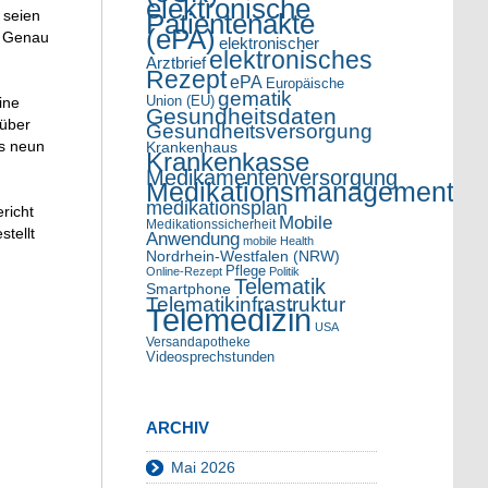
elektronische
 seien
Patientenakte
(ePA)
. Genau
elektronischer
elektronisches
Arztbrief
Rezept
ePA
Europäische
gematik
Union (EU)
ine
Gesundheitsdaten
nüber
Gesundheitsversorgung
ls neun
Krankenhaus
Krankenkasse
Medikamentenversorgung
Medikationsmanagement
medikationsplan
richt
Mobile
Medikationssicherheit
tellt
Anwendung
mobile Health
Nordrhein-Westfalen (NRW)
Pflege
Online-Rezept
Politik
Telematik
Smartphone
Telematikinfrastruktur
Telemedizin
USA
Versandapotheke
Videosprechstunden
ARCHIV
Mai 2026