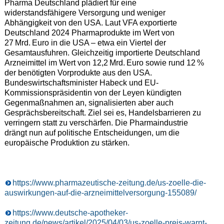
Pharma Deutschland plädiert für eine
widerstandsfähigere Versorgung und weniger
Abhängigkeit von den USA. Laut VFA exportierte
Deutschland 2024 Pharmaprodukte im Wert von
27 Mrd. Euro in die USA – etwa ein Viertel der
Gesamtausfuhren. Gleichzeitig importierte Deutschland
Arzneimittel im Wert von 12,2 Mrd. Euro sowie rund 12 %
der benötigten Vorprodukte aus den USA.
Bundeswirtschaftsminister Habeck und EU-
Kommissionspräsidentin von der Leyen kündigten
Gegenmaßnahmen an, signalisierten aber auch
Gesprächsbereitschaft. Ziel sei es, Handelsbarrieren zu
verringern statt zu verschärfen. Die Pharmaindustrie
drängt nun auf politische Entscheidungen, um die
europäische Produktion zu stärken.
https://www.pharmazeutische-zeitung.de/us-zoelle-die-
auswirkungen-auf-die-arzneimittelversorgung-155089/
https://www.deutsche-apotheker-
zeitung.de/news/artikel/2025/04/03/us-zoelle-preis-warnt-