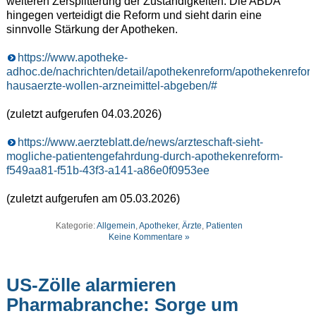
weiteren Zersplitterung der Zuständigkeiten. Die ABDA
hingegen verteidigt die Reform und sieht darin eine
sinnvolle Stärkung der Apotheken.
https://www.apotheke-
adhoc.de/nachrichten/detail/apothekenreform/apothekenrefor
hausaerzte-wollen-arzneimittel-abgeben/#
(zuletzt aufgerufen 04.03.2026)
https://www.aerzteblatt.de/news/arzteschaft-sieht-
mogliche-patientengefahrdung-durch-apothekenreform-
f549aa81-f51b-43f3-a141-a86e0f0953ee
(zuletzt aufgerufen am 05.03.2026)
Kategorie:
Allgemein
,
Apotheker
,
Ärzte
,
Patienten
Keine Kommentare »
US-Zölle alarmieren
Pharmabranche: Sorge um