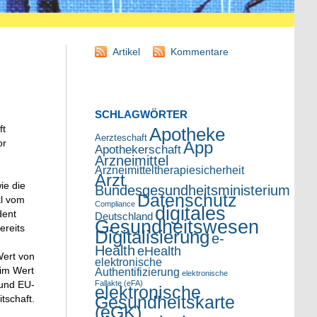
Artikel
Kommentare
SCHLAGWÖRTER
ft
Apotheke
Aerzteschaft
or
App
Apothekerschaft
Arzneimittel
Arzneimitteltherapiesicherheit
Arzt
ie die
Bundesgesundheitsministerium
Datenschutz
kl vom
Compliance
digitales
dent
Deutschland
Gesundheitswesen
ereits
Digitalisierung
e-
Health
eHealth
Wert von
elektronische
 im Wert
Authentifizierung
elektronische
Fallakte (eFA)
 und EU-
elektronische
Gesundheitskarte
tschaft.
(eGK)