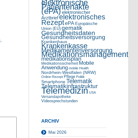
elektronische
Patientenakte
(ePA)
elektronischer
elektronisches
Arztbrief
Rezept
ePA
Europäische
gematik
Union (EU)
Gesundheitsdaten
Gesundheitsversorgung
-
Krankenhaus
Krankenkasse
Medikamentenversorgung
Medikationsmanagement
medikationsplan
Mobile
Medikationssicherheit
Anwendung
mobile Health
Nordrhein-Westfalen (NRW)
Pflege
Online-Rezept
Politik
Telematik
Smartphone
Telematikinfrastruktur
Telemedizin
USA
Versandapotheke
Videosprechstunden
ARCHIV
Mai 2026