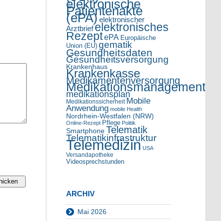
elektronische
Patientenakte
(ePA)
elektronischer
elektronisches
Arztbrief
Rezept
ePA
Europäische
gematik
Union (EU)
Gesundheitsdaten
Gesundheitsversorgung
Krankenhaus
Krankenkasse
Medikamentenversorgung
Medikationsmanagement
medikationsplan
Mobile
Medikationssicherheit
Anwendung
mobile Health
Nordrhein-Westfalen (NRW)
Pflege
Online-Rezept
Politik
Telematik
Smartphone
Telematikinfrastruktur
Telemedizin
USA
Versandapotheke
Videosprechstunden
ARCHIV
Mai 2026