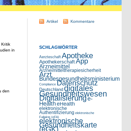
Artikel
Kommentare
Kritik
SCHLAGWÖRTER
udien in
Apotheke
Aerzteschaft
App
Apothekerschaft
Arzneimittel
Arzneimitteltherapiesicherheit
Arzt
Bundesgesundheitsministerium
Datenschutz
Compliance
digitales
Deutschland
u den
Gesundheitswesen
Digitalisierung
e-
Health
eHealth
elektronische
Authentifizierung
elektronische
Fallakte (eFA)
elektronische
Gesundheitskarte
(eGK)