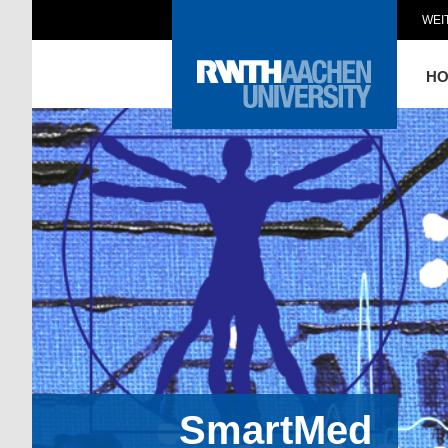
WEI
H
SmartMed