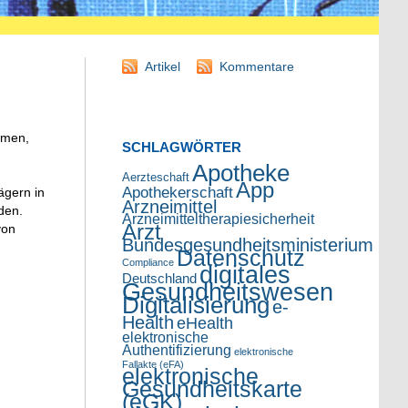
Artikel
Kommentare
hmen,
SCHLAGWÖRTER
Apotheke
Aerzteschaft
App
Apothekerschaft
ägern in
Arzneimittel
den.
Arzneimitteltherapiesicherheit
Arzt
von
Bundesgesundheitsministerium
Datenschutz
Compliance
digitales
Deutschland
Gesundheitswesen
Digitalisierung
e-
Health
eHealth
elektronische
Authentifizierung
elektronische
Fallakte (eFA)
elektronische
Gesundheitskarte
(eGK)