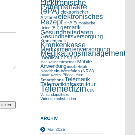
elektronische
Patientenakte
(ePA)
elektronischer
elektronisches
Arztbrief
Rezept
ePA
Europäische
gematik
Union (EU)
Gesundheitsdaten
Gesundheitsversorgung
Krankenhaus
Krankenkasse
Medikamentenversorgung
Medikationsmanagement
medikationsplan
Mobile
Medikationssicherheit
Anwendung
mobile Health
Nordrhein-Westfalen (NRW)
Pflege
Online-Rezept
Politik
Telematik
Smartphone
Telematikinfrastruktur
Telemedizin
USA
Versandapotheke
Videosprechstunden
ARCHIV
Mai 2026