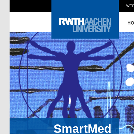
WEI
H
SmartMed