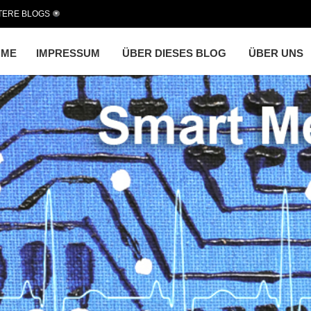
TERE BLOGS
OME
IMPRESSUM
ÜBER DIESES BLOG
ÜBER UNS