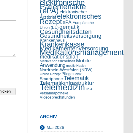
elektronische
Patientenakte
(ePA)
elektronischer
elektronisches
Arztbrief
Rezept
ePA
Europäische
gematik
Union (EU)
Gesundheitsdaten
Gesundheitsversorgung
Krankenhaus
Krankenkasse
Medikamentenversorgung
Medikationsmanagement
medikationsplan
Mobile
Medikationssicherheit
Anwendung
mobile Health
Nordrhein-Westfalen (NRW)
Pflege
Online-Rezept
Politik
Telematik
Smartphone
Telematikinfrastruktur
Telemedizin
USA
Versandapotheke
Videosprechstunden
ARCHIV
Mai 2026