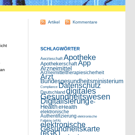
Artikel
Kommentare
icht
SCHLAGWÖRTER
Apotheke
Aerzteschaft
App
Apothekerschaft
r
Arzneimittel
 an
Arzneimitteltherapiesicherheit
Arzt
Bundesgesundheitsministerium
Datenschutz
Compliance
digitales
Deutschland
Gesundheitswesen
Digitalisierung
e-
Health
eHealth
elektronische
Authentifizierung
elektronische
Fallakte (eFA)
elektronische
Gesundheitskarte
(eGK)