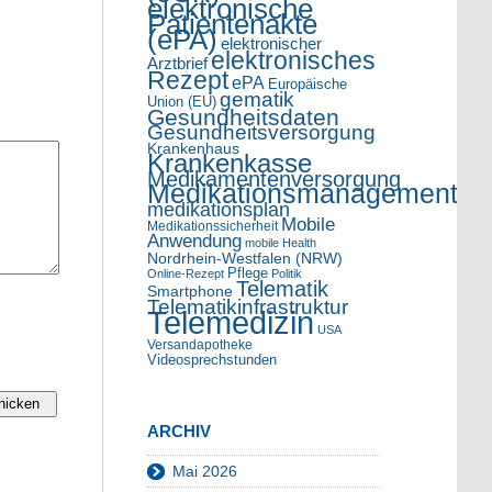
elektronische
Patientenakte
(ePA)
elektronischer
elektronisches
Arztbrief
Rezept
ePA
Europäische
gematik
Union (EU)
Gesundheitsdaten
Gesundheitsversorgung
Krankenhaus
Krankenkasse
Medikamentenversorgung
Medikationsmanagement
medikationsplan
Mobile
Medikationssicherheit
Anwendung
mobile Health
Nordrhein-Westfalen (NRW)
Pflege
Online-Rezept
Politik
Telematik
Smartphone
Telematikinfrastruktur
Telemedizin
USA
Versandapotheke
Videosprechstunden
ARCHIV
Mai 2026