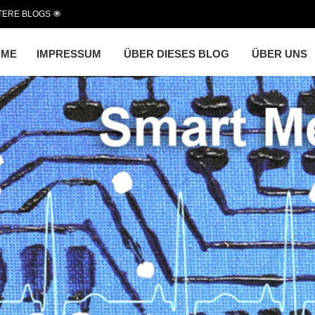
TERE BLOGS
OME
IMPRESSUM
ÜBER DIESES BLOG
ÜBER UNS