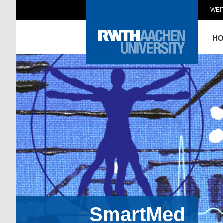
WEI
H
SmartMed