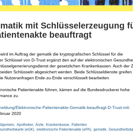
ematik mit Schlüsselerzeugung f
atientenakte beauftragt
wird im Auftrag der gematik die kryptografischen Schlüssel für die
Der Schlüssel von D-Trust ergänzt den auf der elektronischen Gesundhe
hlüsselgenerierungsdienst der gesetzlichen Krankenkassen. Auch der Z
t beiden Schlüsseln abgesichert werden. Beide Schlüsseldienste greifen
ie Nutzeranfragen Ende-zu-Ende verschlüsselt bearbeiten.
lektronische Patientenakte führen, kämen auf die Bundesdruckerei hohe
rmance zu.
meldung/Elektronische-Patientenakte-Gematik-beauftragt-D-Trust-mit-
ebruar 2020
llgemein
,
Apotheker
,
Ärzte
,
Krankenkasse
,
Patienten
sundheitskarte (eGK)
,
elektronische Patientenakte (ePA)
,
gematik
,
Gesundheitsda