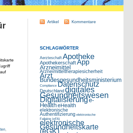
Artikel
Kommentare
ür
SCHLAGWÖRTER
Apotheke
Aerzteschaft
itskarte
App
Apothekerschaft
ugriff
Arzneimittel
Arzneimitteltherapiesicherheit
 auf
Arzt
Bundesgesundheitsministerium
Datenschutz
Compliance
digitales
Deutschland
Gesundheitswesen
Digitalisierung
e-
Health
eHealth
elektronische
Authentifizierung
elektronische
Fallakte (eFA)
elektronische
Gesundheitskarte
(eGK)
ten
,