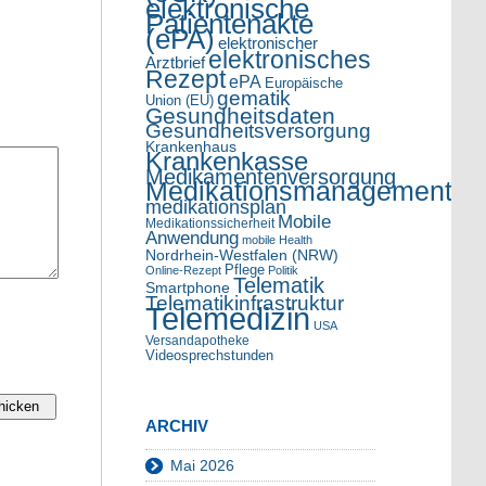
elektronische
Patientenakte
(ePA)
elektronischer
elektronisches
Arztbrief
Rezept
ePA
Europäische
gematik
Union (EU)
Gesundheitsdaten
Gesundheitsversorgung
Krankenhaus
Krankenkasse
Medikamentenversorgung
Medikationsmanagement
medikationsplan
Mobile
Medikationssicherheit
Anwendung
mobile Health
Nordrhein-Westfalen (NRW)
Pflege
Online-Rezept
Politik
Telematik
Smartphone
Telematikinfrastruktur
Telemedizin
USA
Versandapotheke
Videosprechstunden
ARCHIV
Mai 2026